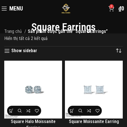
0
MENU
₫
0
Square Earrings
Trang chủ
Sản phẩm được gắn thẻ “Square Earrings”
Hiển thị tất cả 2 kết quả
Show sidebar
Square Halo Moissanite
Square Moissanite Earring