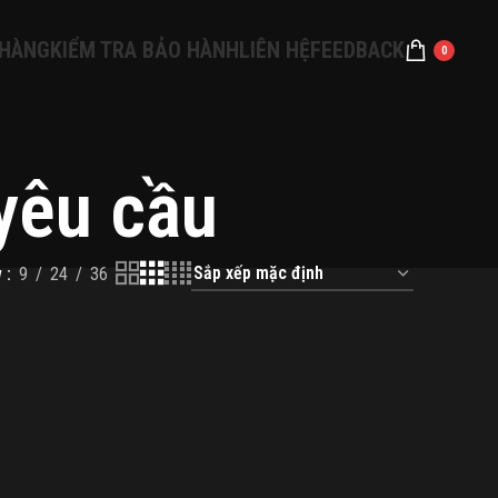
 HÀNG
KIỂM TRA BẢO HÀNH
LIÊN HỆ
FEEDBACK
0
 yêu cầu
w
9
24
36