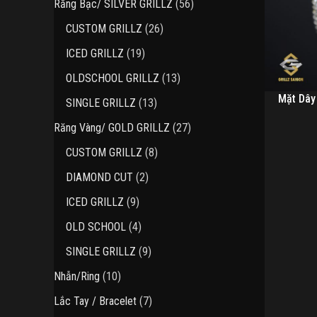
56
Răng Bạc/ SILVER GRILLZ
56
phẩm
sản
26
CUSTOM GRILLZ
26
phẩm
sản
19
ICED GRILLZ
19
phẩm
sản
13
OLDSCHOOL GRILLZ
13
phẩm
sản
Mặt Dây
13
SINGLE GRILLZ
13
phẩm
sản
27
Răng Vàng/ GOLD GRILLZ
27
phẩm
sản
8
CUSTOM GRILLZ
8
phẩm
sản
2
DIAMOND CUT
2
phẩm
sản
9
ICED GRILLZ
9
phẩm
sản
4
OLD SCHOOL
4
phẩm
sản
9
SINGLE GRILLZ
9
phẩm
sản
10
Nhẫn/Ring
10
phẩm
sản
7
Lắc Tay / Bracelet
7
phẩm