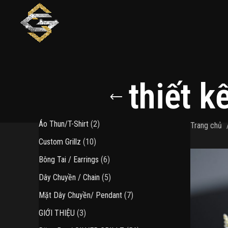
thiết k
2
Áo Thun/T-Shirt
2
Trang chủ
sản
10
Custom Grillz
10
phẩm
sản
6
Bông Tai / Earrings
6
phẩm
sản
5
Dây Chuyền / Chain
5
phẩm
sản
7
Mặt Dây Chuyền/ Pendant
7
phẩm
sản
3
GIỚI THIỆU
3
phẩm
sản