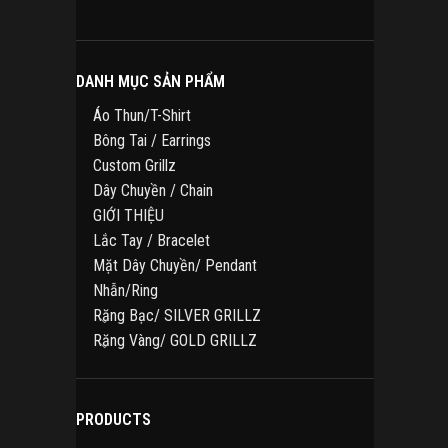
sản
phẩm
DANH MỤC SẢN PHẨM
Áo Thun/T-Shirt
Bông Tai / Earrings
Custom Grillz
Dây Chuyền / Chain
GIỚI THIỆU
Lắc Tay / Bracelet
Mặt Dây Chuyền/ Pendant
Nhẫn/Ring
Răng Bạc/ SILVER GRILLZ
Răng Vàng/ GOLD GRILLZ
PRODUCTS