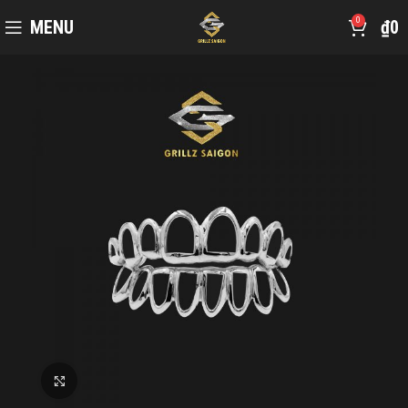
0
MENU
₫
0
Click to enlarge