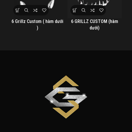
6 Grillz Custom ( hàm dưới
6 GRILLZ CUSTOM (hàm
6
)
dưới)