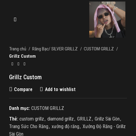
Trang chủ
Răng Bạc/ SILVER GRILLZ
CUSTOM GRILLZ
Grillz Custom
Grillz Custom
Compare
Add to wishlist
Danh mục:
CUSTOM GRILLZ
Thẻ:
custom grillz
,
diamond grillz
,
GRILLZ
,
Grillz Sài Gòn
,
Trang Sức Cho Răng
,
xưởng độ răng
,
Xưởng Độ Răng - Grillz
Sài Gòn