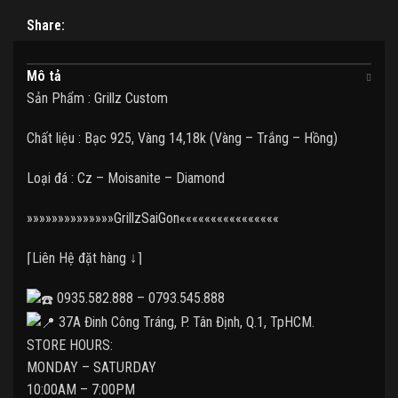
Share:
Mô tả
Sản Phẩm : Grillz Custom
Chất liệu : Bạc 925, Vàng 14,18k (Vàng – Trắng – Hồng)
Loại đá : Cz – Moisanite – Diamond
»»»»»»»»»»»»»»GrillzSaiGon««««««««««««««««
⌈Liên Hệ đặt hàng ↓⌉
0935.582.888 – 0793.545.888
37A Đinh Công Tráng, P. Tân Định, Q.1, TpHCM.
STORE HOURS:
MONDAY – SATURDAY
10:00AM – 7:00PM