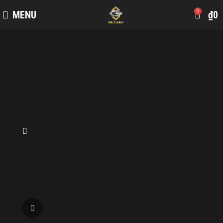
0
MENU
₫
0
Click to enlarge